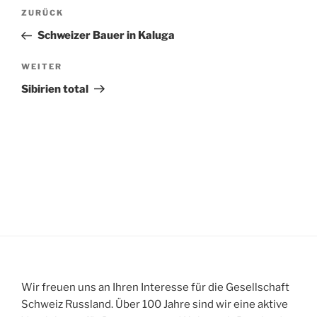
Beitragsnavigation
Vorheriger
ZURÜCK
Beitrag
Schweizer Bauer in Kaluga
Nächster
WEITER
Beitrag
Sibirien total
Wir freuen uns an Ihren Interesse für die Gesellschaft
Schweiz Russland. Über 100 Jahre sind wir eine aktive